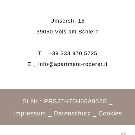
Umserstr. 15
39050 Völs am Schlern
T _
+39 333 970 5725
E _
info@apartment-roderer.it
St.Nr.: PRSJTH70H66A952S _
Impressum
_
Datenschutz
_
Cookies