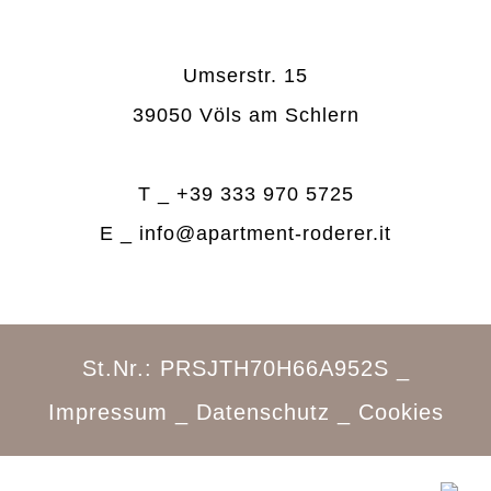
Umserstr. 15
39050 Völs am Schlern
T _
+39 333 970 5725
E _
info@apartment-roderer.it
St.Nr.: PRSJTH70H66A952S _
Impressum
_
Datenschutz
_
Cookies