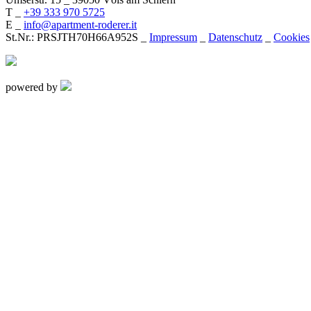
T _
+39 333 970 5725
E _
info@apartment-roderer.it
St.Nr.: PRSJTH70H66A952S _
Impressum
_
Datenschutz
_
Cookies
powered by