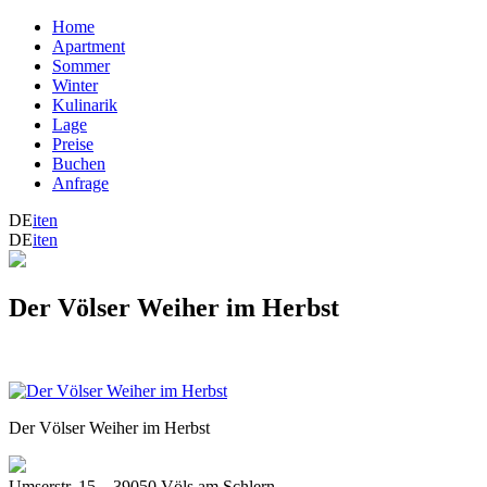
Home
Apartment
Sommer
Winter
Kulinarik
Lage
Preise
Buchen
Anfrage
DE
it
en
DE
it
en
Der Völser Weiher im Herbst
Der Völser Weiher im Herbst
Umserstr. 15
_
39050 Völs am Schlern