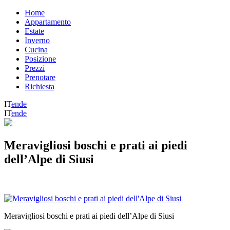
Home
Appartamento
Estate
Inverno
Cucina
Posizione
Prezzi
Prenotare
Richiesta
IT
en
de
IT
en
de
Meravigliosi boschi e prati ai piedi
dell’Alpe di Siusi
Meravigliosi boschi e prati ai piedi dell’Alpe di Siusi