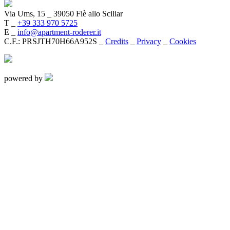
Via Ums, 15
_
39050 Fiè allo Sciliar
T _
+39 333 970 5725
E _
info@apartment-roderer.it
C.F.: PRSJTH70H66A952S _
Credits
_
Privacy
_
Cookies
powered by