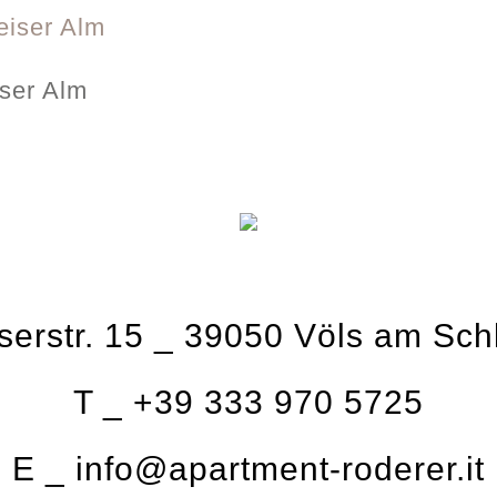
iser Alm
erstr. 15
_
39050 Völs am Sch
T _
+39 333 970 5725
E _
info@apartment-roderer.it