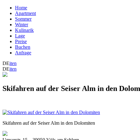
Home
Apartment
Sommer
Winter
Kulinarik
Lage
Preise
Buchen
Anfrage
DE
it
en
DE
it
en
Skifahren auf der Seiser Alm in den Dolom
Skifahren auf der Seiser Alm in den Dolomiten
Umserstr. 15
_
39050 Völs am Schlern