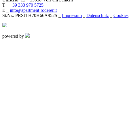
T _
+39 333 970 5725
E _
info@apartment-roderer.it
St.Nr.: PRSJTH70H66A952S _
Impressum
_
Datenschutz
_
Cookies
powered by