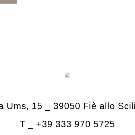
a Ums, 15
_
39050 Fiè allo Scil
T _
+39 333 970 5725