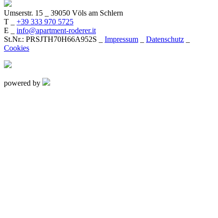
Umserstr. 15
_
39050 Völs am Schlern
T _
+39 333 970 5725
E _
info@apartment-roderer.it
St.Nr.: PRSJTH70H66A952S _
Impressum
_
Datenschutz
_
Cookies
powered by